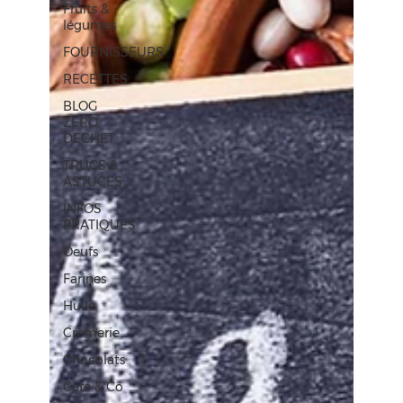
Fruits &
légumes
FOURNISSEURS
RECETTES
BLOG
ZERO
DECHET
TRUCS &
ASTUCES
INFOS
PRATIQUES
Oeufs
Farines
Huile
Crèmerie
Chocolats
Café & Co