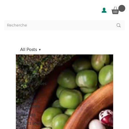
All Posts
All Posts
Légumes
secs
Cosmétiques
Pâtes
Produits
ménagers
Biscuits
Fruits secs