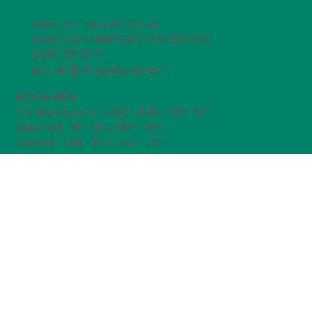
5ter rue François Clouet
44240 LA CHAPELLE SUR ERDRE
02 18 03 15 71
accueil@chapetgraines.fr
HORAIRES
Du Mardi au Jeudi 10h-13h / 15h-19h
Vendredi 9h-13h / 15h – 19h
Samedi 10h – 13h / 14h – 19h
NEWSLETTER
Inscrivez à notre newsletter pour
suivre nos actualités :