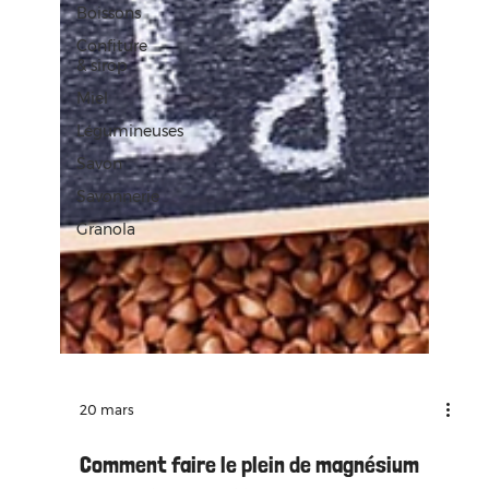
Boissons
Confiture
& sirop
Miel
Légumineuses
Savon
Savonnerie
Granola
20 mars