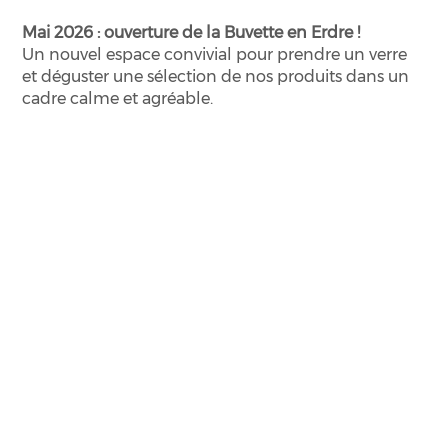
Mai 2026 : ouverture de la Buvette en Erdre !
Un nouvel espace convivial pour prendre un verre
et déguster une sélection de nos produits dans un
cadre calme et agréable.
Notre vision
Pour une
alimentation plus solidaire et saine;
Pour un
développement territorial durable
en
favorisant l’«écosystème » de production –
consommation;
Pour des
ressources naturelles (eau et sol)
respectées
et présentes en qualité et en quantité;
Pour une
non-standardisation et une non-
uniformisation
des goûts et des rayons.