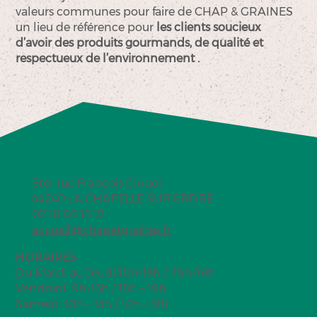
valeurs communes pour faire de CHAP & GRAINES
un lieu de référence pour
les clients soucieux
d’avoir des produits gourmands, de qualité et
respectueux de l’environnement .
5ter rue François Clouet
44240 LA CHAPELLE SUR ERDRE
02 18 03 15 71
accueil@chapetgraines.fr
HORAIRES
Du Mardi au Jeudi 10h-13h / 15h-19h
Vendredi 9h-13h / 15h – 19h
Samedi 10h – 13h / 14h – 19h