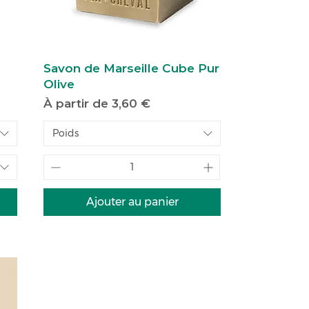
Savon de Marseille Cube Pur
Olive
Prix promotionnel
À partir de
3,60 €
Poids
Ajouter au panier