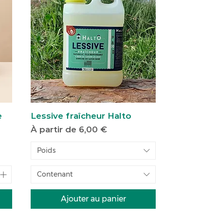
e
Lessive fraîcheur Halto
Prix promotionnel
À partir de
6,00 €
Poids
Contenant
Ajouter au panier