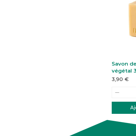
Savon de
végétal 
Prix
3,90 €
Aj