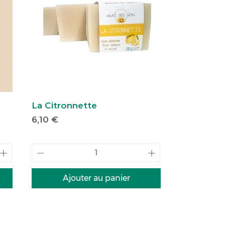
ü
La Citronnette
Prix
6,10 €
Ajouter au panier