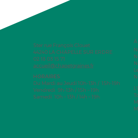
À
5ter rue François Clouet
N
44240 LA CHAPELLE SUR ERDRE
N
02 18 03 15 71
N
accueil@chapetgraines.fr
L
HORAIRES
N
Du Mardi au Jeudi 10h-13h / 15h-19h
L
Vendredi 9h-13h / 15h – 19h
T
Samedi 10h – 13h / 14h – 19h
M
M