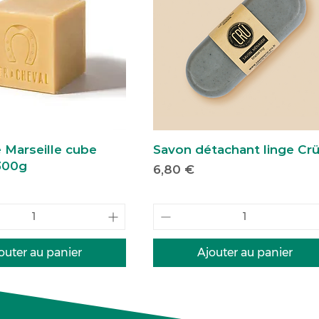
 Marseille cube
Savon détachant linge Cr
300g
Prix
6,80 €
outer au panier
Ajouter au panier