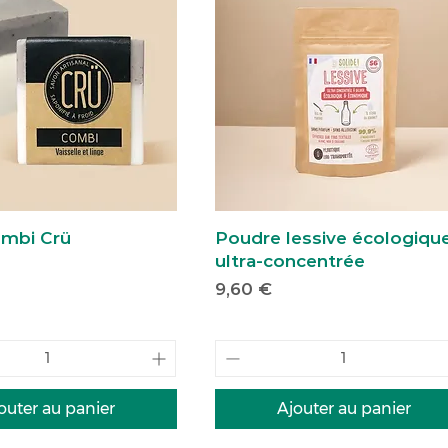
ombi Crü
Poudre lessive écologiqu
ultra-concentrée
Prix
9,60 €
outer au panier
Ajouter au panier