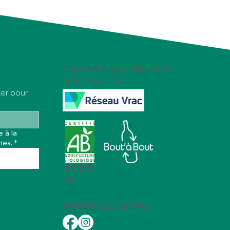
Commerce spécialisé dans
la vente en vrac.
ter pour
 à la 
nes.
*
FR-BIO-
01
RESTEZ CONNECTÉS