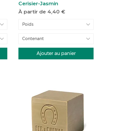
Cerisier-Jasmin
Prix promotionnel
À partir de
4,40 €
Poids
Contenant
Ajouter au panier