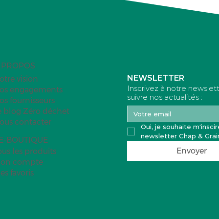
 PROPOS
NEWSLETTER
otre vision
Inscrivez à notre newslet
os engagements
suivre nos actualités :
os fournisseurs
e blog Zéro déchet
ous contacter
Oui, je souhaite m'inscire
newsletter Chap & Grai
'E-BOUTIQUE
Envoyer
ous les produits
on compte
es favoris