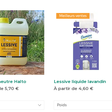
Meilleurs ventes
neutre Halto
Lessive liquide lavandin
motionnel
Prix promotionnel
 de
5,70 €
À partir de
4,60 €
Poids