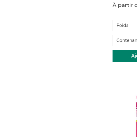
Prix pro
À partir
Poids
Contenan
Aj