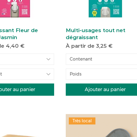
ssant Fleur de
Multi-usages tout net
-Jasmin
dégraissant
motionnel
Prix promotionnel
 de
4,40 €
À partir de
3,25 €
Contenant
t
Poids
outer au panier
Ajouter au panier
Très local