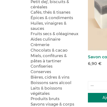
Petit dej', biscuits &
céréales
Cafés, thés & tisanes
Épices & condiments
Huiles, vinaigres &
sauces
Fruits secs & oléagineux
Aides culinaire
Crèmerie
Chocolats & cacao
Miels, confitures &
Savon c
pâtes à tartiner
Prix
6,90 €
Confiseries
Conserves
Bières, cidres & vins
Boissons sans alcool
Laits & boissons
végétales
Aj
Produits bruts
Savons visage & corps