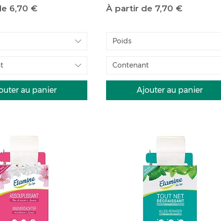
motionnel
Prix promotionnel
 de
6,70 €
À partir de
7,70 €
Poids
t
Contenant
outer au panier
Ajouter au panier