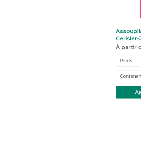
Assoupli
Cerisier
Prix pro
À partir
Poids
Contenan
Aj