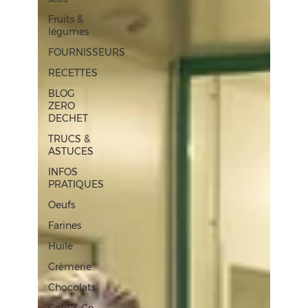
Fruits &
légumes
FOURNISSEURS
RECETTES
BLOG
ZERO
DECHET
TRUCS &
ASTUCES
INFOS
PRATIQUES
Oeufs
Farines
Huile
Crèmerie
Chocolats