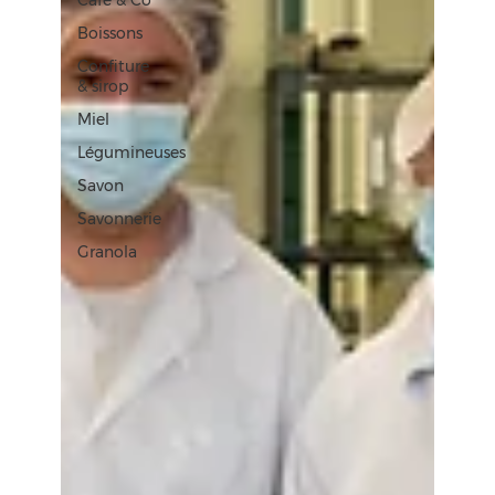
Café & Co
Boissons
Confiture
& sirop
Miel
Légumineuses
Savon
Savonnerie
Granola