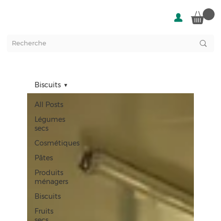
Biscuits
All Posts
Légumes
secs
Cosmétiques
Pâtes
Produits
ménagers
Biscuits
Fruits
secs