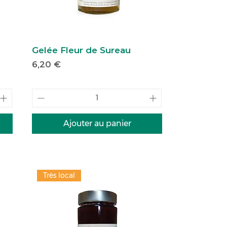
Gelée Fleur de Sureau
Prix
6,20 €
Ajouter au panier
Très local