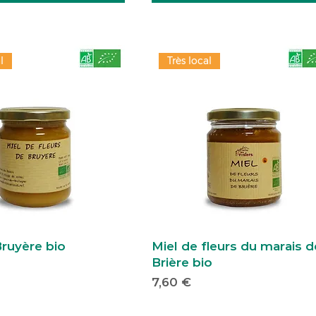
l
Très local
Bruyère bio
Miel de fleurs du marais d
Brière bio
Prix
7,60 €