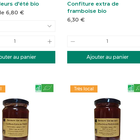
leurs d'été bio
Confiture extra de
framboise bio
motionnel
 de
6,80 €
Prix
6,30 €
outer au panier
Ajouter au panier
l
Très local