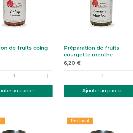
on de fruits coing
Préparation de fruits
courgette menthe
Prix
6,20 €
outer au panier
Ajouter au panier
l
Très local