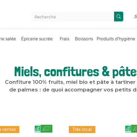
S
ie salée
Épicerie sucrée
Frais
Boissons
Produits d'hygiène
Miels, confitures & pâte
Confiture 100% fruits, miel bio et pâte à tartiner
de palmes : de quoi accompagner vos petits dé
s ventes
Très local