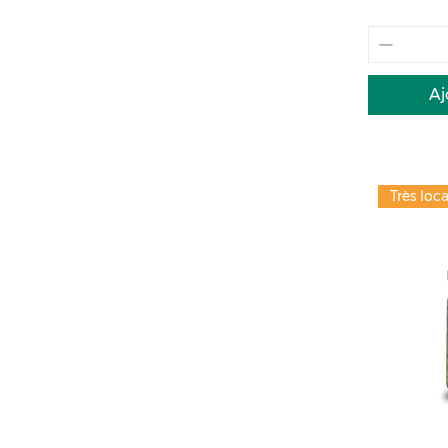
Aj
Très loca