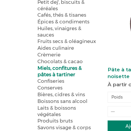
Petit dej', biscuits &
céréales
Cafés, thés & tisanes
Épices & condiments
Huiles, vinaigres &
sauces
Fruits secs & oléagineux
Aides culinaire
Crèmerie
Chocolats & cacao
Miels, confitures &
Pâte à ta
pâtes à tartiner
noisette
Confiseries
Prix pro
À partir
Conserves
Bières, cidres & vins
Poids
Boissons sans alcool
Laits & boissons
végétales
Produits bruts
Aj
Savons visage & corps