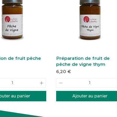
ion de fruit pêche
Préparation de fruit de
pêche de vigne thym
Prix
6,20 €
outer au panier
Ajouter au panier