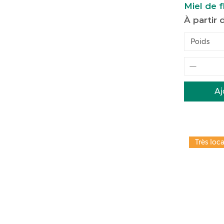
Miel de f
Prix pro
À partir
Poids
Aj
Très loca