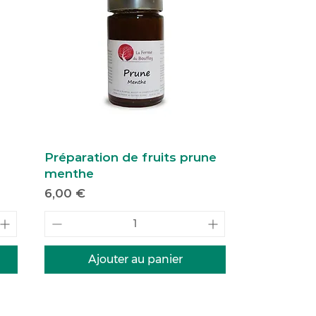
Préparation de fruits prune
menthe
Prix
6,00 €
Ajouter au panier