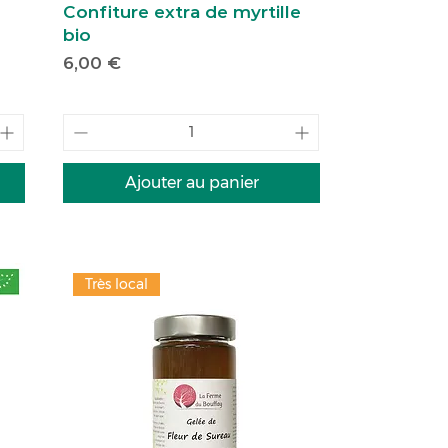
Confiture extra de myrtille
bio
Prix
6,00 €
Ajouter au panier
Très local