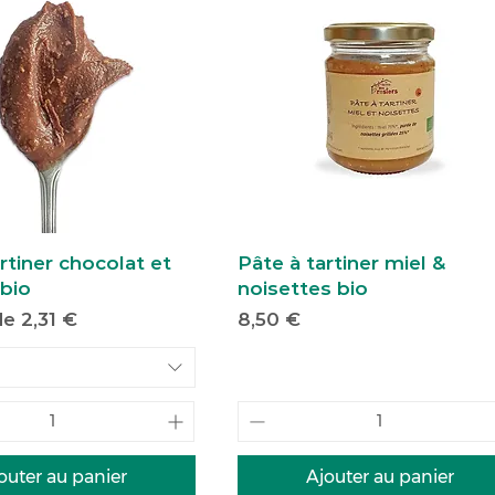
rtiner chocolat et
Pâte à tartiner miel &
 bio
noisettes bio
motionnel
Prix
 de
2,31 €
8,50 €
outer au panier
Ajouter au panier