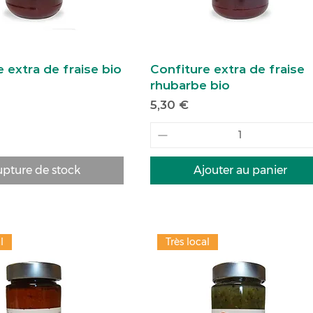
 extra de fraise bio
Confiture extra de fraise
rhubarbe bio
Prix
5,30 €
pture de stock
Ajouter au panier
l
Très local