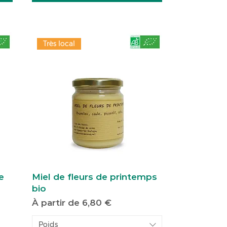
Très local
e
Miel de fleurs de printemps
bio
Prix promotionnel
À partir de
6,80 €
Poids