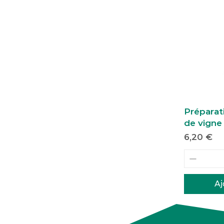
Préparat
de vigne
Prix
6,20 €
Aj