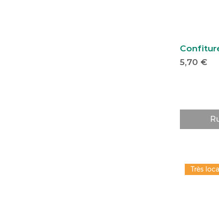
Confiture
Prix
5,70 €
Ru
Très loca