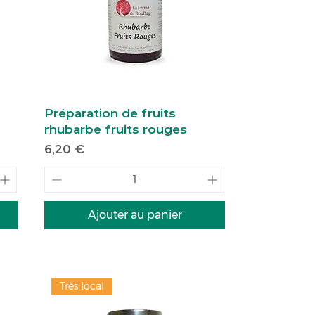
Préparation de fruits
rhubarbe fruits rouges
Prix
6,20 €
Ajouter au panier
Très local