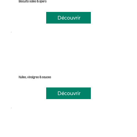
Biscuits salés & apéro
Découvrir
Huiles, vinaigres & sauces
Découvrir