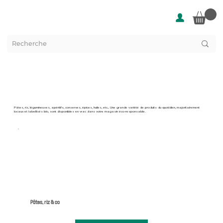
Épicerie salée
Pâtes, riz, légumineuses, apéritifs, conserves, épices, huiles, etc... Une grande variété de produits du quotidien, majoritairement
locaux et labellisés bio, sont disponibles en vrac dans votre magasin éco-responsable.
Pâtes, riz & co