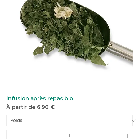
Infusion après repas bio
Prix promotionnel
À partir de
6,90 €