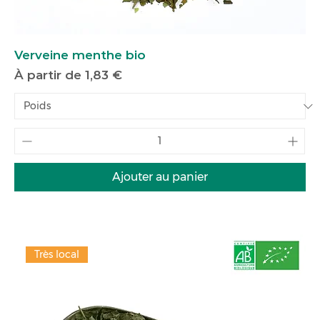
Verveine menthe bio
Prix promotionnel
À partir de
1,83 €
Ajouter au panier
Très local