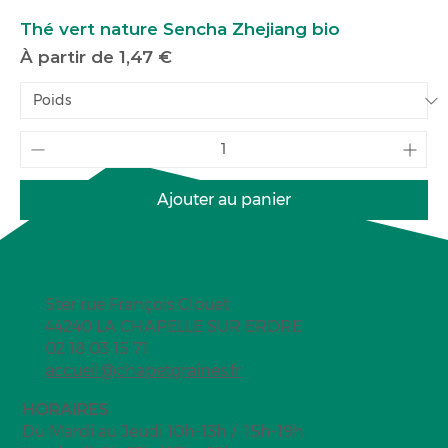
Thé vert nature Sencha Zhejiang bio
Prix promotionnel
À partir de
1,47 €
Ajouter au panier
5ter rue François Clouet
44240 LA CHAPELLE SUR ERDRE
02 18 03 15 71
accueil@chapetgraines.fr
HORAIRES
Du Mardi au Jeudi 10h-13h / 15h-19h