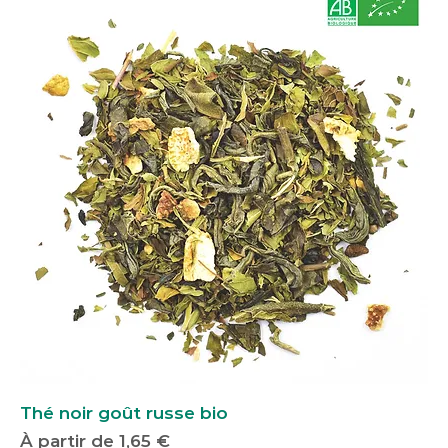
Thé noir goût russe bio
Prix promotionnel
À partir de
1,65 €