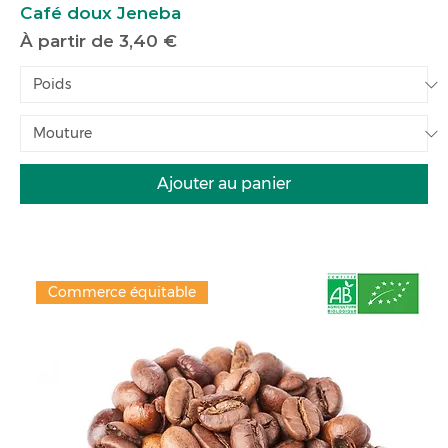
Café doux Jeneba
Prix promotionnel
À partir de
3,40 €
Ajouter au panier
Commerce équitable