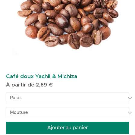
Café doux Yachil & Michiza
Prix promotionnel
À partir de
2,69 €
Ajouter au panier