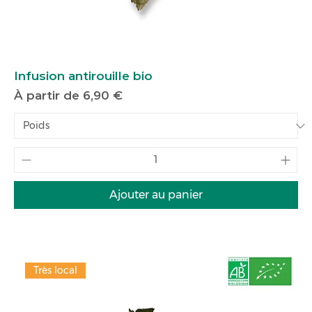
Infusion antirouille bio
Prix promotionnel
À partir de
6,90 €
Ajouter au panier
Très local