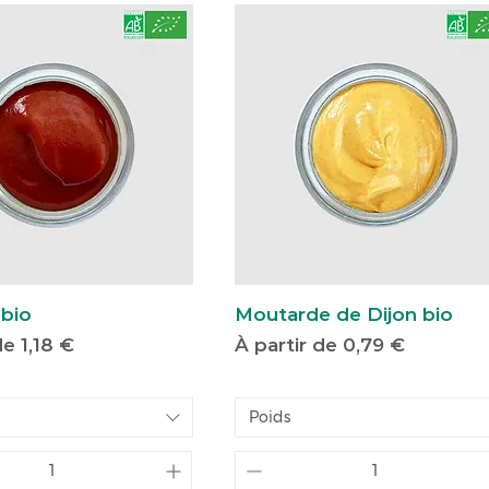
bio
Moutarde de Dijon bio
motionnel
Prix promotionnel
 de
1,18 €
À partir de
0,79 €
Poids