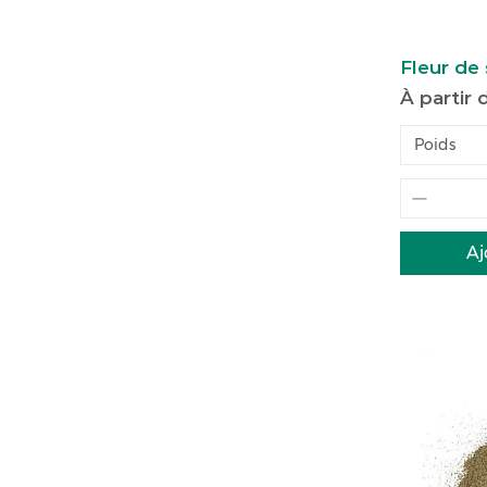
Fleur de 
Prix pro
À partir
Poids
Aj