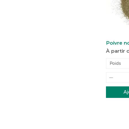
Poivre n
Prix pro
À partir
Poids
Aj