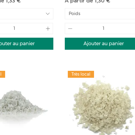
motionnel
Prix promotionnel
 de
1,33 €
À partir de
1,30 €
Poids
outer au panier
Ajouter au panier
l
Très local