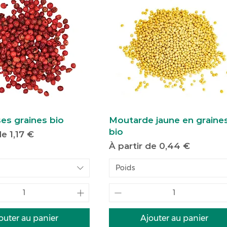
ses graines bio
Moutarde jaune en graine
bio
motionnel
 de
1,17 €
Prix promotionnel
À partir de
0,44 €
Poids
outer au panier
Ajouter au panier