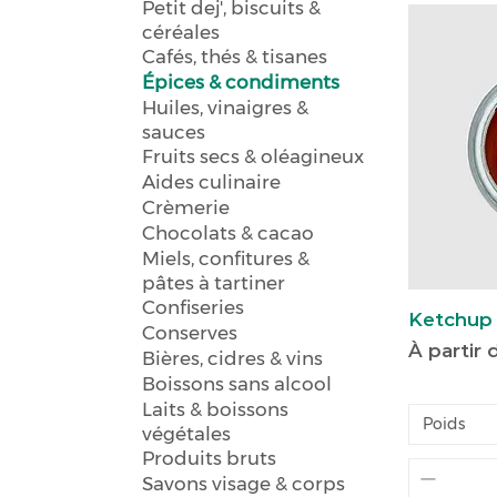
Petit dej', biscuits &
céréales
Cafés, thés & tisanes
Épices & condiments
Huiles, vinaigres &
sauces
Fruits secs & oléagineux
Aides culinaire
Crèmerie
Chocolats & cacao
Miels, confitures &
pâtes à tartiner
Confiseries
Ketchup 
Conserves
Prix pro
À partir
Bières, cidres & vins
Boissons sans alcool
Laits & boissons
Poids
végétales
Produits bruts
Savons visage & corps