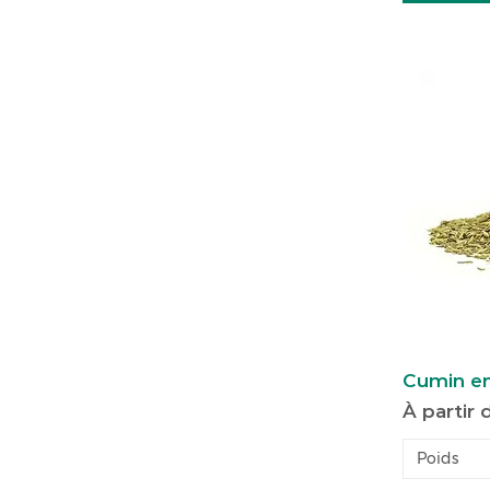
Cumin en
Prix pro
À partir
Poids