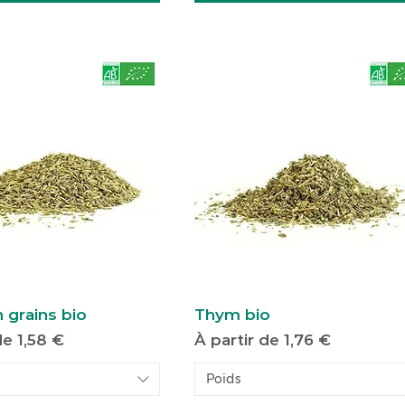
 grains bio
Thym bio
motionnel
Prix promotionnel
 de
1,58 €
À partir de
1,76 €
Poids