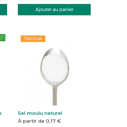
Ajouter au panier
Très local
s
Sel moulu naturel
Prix promotionnel
À partir de
0,17 €