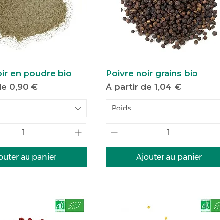
oir en poudre bio
Poivre noir grains bio
motionnel
Prix promotionnel
 de
0,90 €
À partir de
1,04 €
Poids
outer au panier
Ajouter au panier