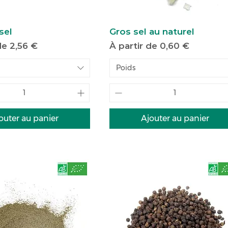
sel
Gros sel au naturel
motionnel
Prix promotionnel
 de
2,56 €
À partir de
0,60 €
Poids
outer au panier
Ajouter au panier