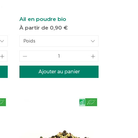
Ail en poudre bio
Prix promotionnel
À partir de
0,90 €
Poids
Ajouter au panier