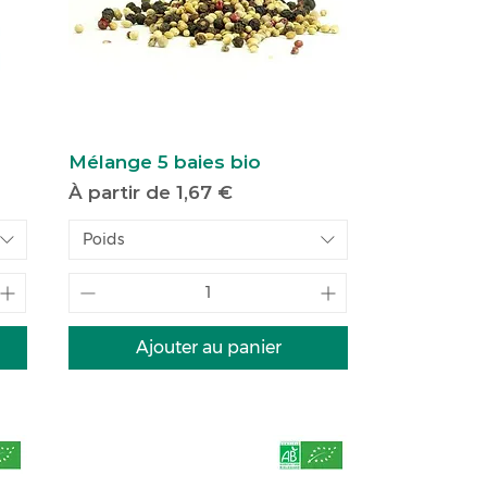
Mélange 5 baies bio
Prix promotionnel
À partir de
1,67 €
Poids
Ajouter au panier