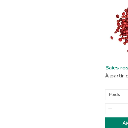
Baies ro
Prix pro
À partir
Poids
Aj