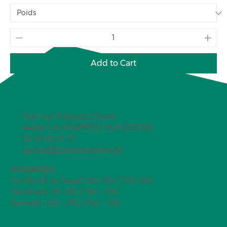
Add to Cart
5ter rue François Clouet
44240 LA CHAPELLE SUR ERDRE
02 18 03 15 71
accueil@chapetgraines.fr
HORAIRES
Du Mardi au Jeudi 10h-13h / 15h-19h
Vendredi 9h-13h / 15h – 19h
Samedi 10h – 13h / 14h – 19h