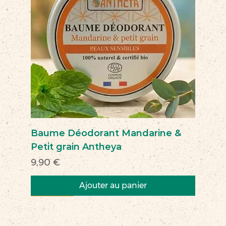
Baume Déodorant Mandarine &
Petit grain Antheya
Prix
9,90 €
Ajouter au panier
Nouveau
Nouveau
Nouveau
Nouveau
Nouveau
Nouveau
Nouveau
Nouveauté
Nouveau
Nouveau
Commerce équitable
Nouveau