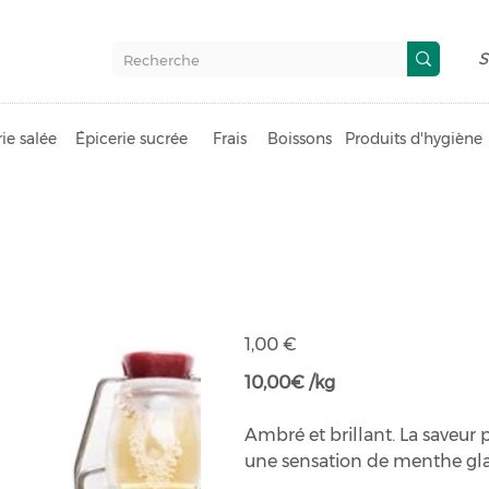
S
ie salée
Épicerie sucrée
Frais
Boissons
Produits d'hygiène
Sirop de men
Prix
1,00 €
10,00€ /kg
Ambré et brillant. La saveur
une sensation de menthe glac