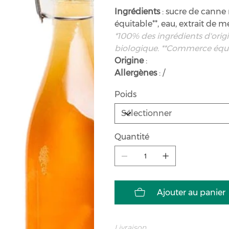
Ingrédients
: sucre de canne
équitable**, eau, extrait de 
*100% des ingrédients d'origin
biologique. **Commerce équ
Origine
:
Allergènes
: /
Poids
Quantité
Ajouter au panier
Livraison