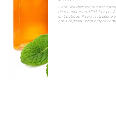
Dans une démarche d’économie ci
de récupération. N’hésitez pas à
en boutique. Il sera lavé, séché
nous déposer votre propre cont