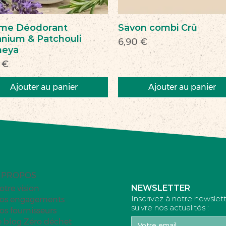
me Déodorant
Savon combi Crü
nium & Patchouli
Prix
6,90 €
heya
 €
Ajouter au panier
Ajouter au panier
veau
veauté
Nouveau
Nouveau
 PROPOS
NEWSLETTER
otre vision
Inscrivez à notre newslet
os engagements
suivre nos actualités :
os fournisseurs
e blog Zéro déchet