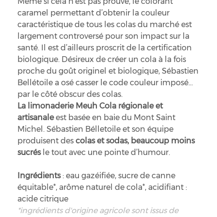
Même si cela n’est pas prouvé, le colorant
caramel permettant d’obtenir la couleur
caractéristique de tous les colas du marché est
largement controversé pour son impact sur la
santé. Il est d’ailleurs proscrit de la certification
biologique. Désireux de créer un cola à la fois
proche du goût originel et biologique, Sébastien
Bellétoile a osé casser le code couleur imposé
par le côté obscur des colas.
La limonaderie Meuh Cola régionale
et
artisanale
est basée en baie du Mont Saint
Michel. Sébastien Bélletoile et son équipe
produisent des
colas et sodas, beaucoup moins
sucrés
le tout avec une pointe d’humour.
Ingrédients
: eau gazéifiée, sucre de canne
équitable*, arôme naturel de cola*, acidifiant :
acide citrique
*ingrédients d'origine agricole sont issus de