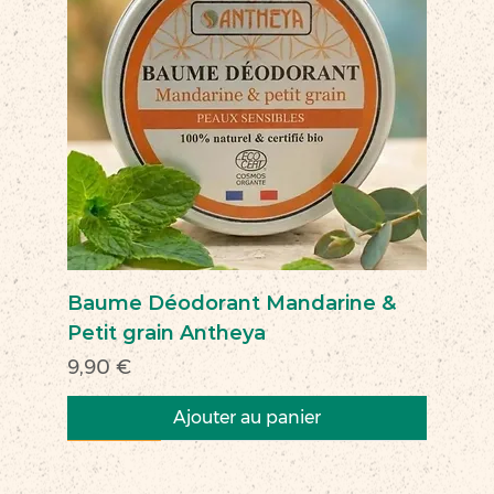
Baume Déodorant Mandarine &
Petit grain Antheya
Prix
9,90 €
Ajouter au panier
Nouveau
Nouveau
Nouveau
Nouveau
Nouveau
Nouveau
Nouveau
Nouveauté
Nouveau
Nouveau
Commerce équitable
Nouveau