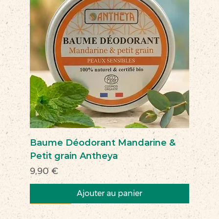
Baume Déodorant Mandarine &
Petit grain Antheya
Prix
9,90 €
Ajouter au panier
Nouveau
Nouveau
Nouveau
Nouveau
Nouveau
Nouveau
Nouveau
Nouveauté
Nouveau
Nouveau
Commerce équitable
Nouveau