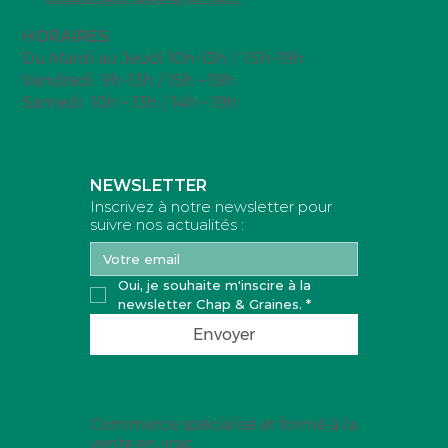
Nuggets de pois chiches, sauce tahini
HORAIRES
Du Mardi au Jeudi 10h-13h / 15h-19h
Vendredi 9h-13h / 15h – 19h
Samedi 10h – 13h / 14h – 19h
NEWSLETTER
Inscrivez à notre newsletter pour
suivre nos actualités :
Oui, je souhaite m'inscire à la 
newsletter Chap & Graines.
*
Envoyer
Commerce spécialisé et formé à la
vente en vrac.