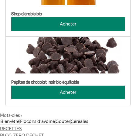
Sirop d'érable bio
Acheter
Pépites de chocolat  noir bio équitable
Acheter
Mots-clés :
Bien-être
Flocons d'avoine
Goûter
Céréales
RECETTES
BLOG ZERO DECHET