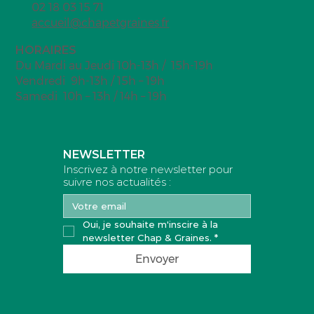
5ter rue François Clouet
44240 LA CHAPELLE SUR ERDRE
02 18 03 15 71
accueil@chapetgraines.fr
HORAIRES
Du Mardi au Jeudi 10h-13h / 15h-19h
Vendredi 9h-13h / 15h – 19h
Samedi 10h – 13h / 14h – 19h
NEWSLETTER
Inscrivez à notre newsletter pour
suivre nos actualités :
Oui, je souhaite m'inscire à la 
newsletter Chap & Graines.
*
Envoyer