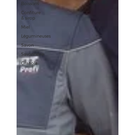
Boissons
Confiture
& sirop
Miel
Légumineuses
Savon
Savonnerie
Granola