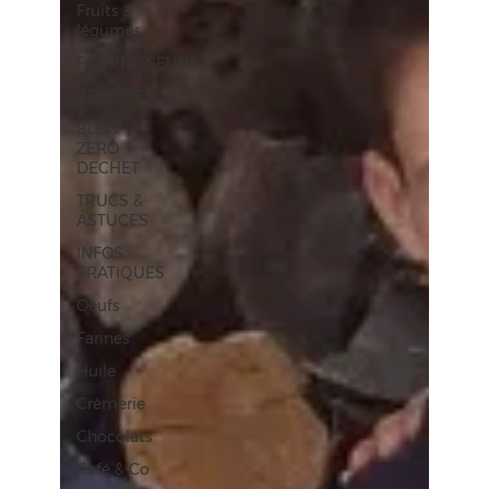
Fruits &
légumes
FOURNISSEURS
RECETTES
BLOG
ZERO
DECHET
TRUCS &
ASTUCES
INFOS
PRATIQUES
Oeufs
Farines
Huile
Crèmerie
Chocolats
Café & Co