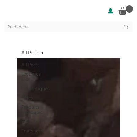
All Posts
All Posts
Légumes
secs
Cosmétiques
Pâtes
Produits
ménagers
Biscuits
Fruits secs