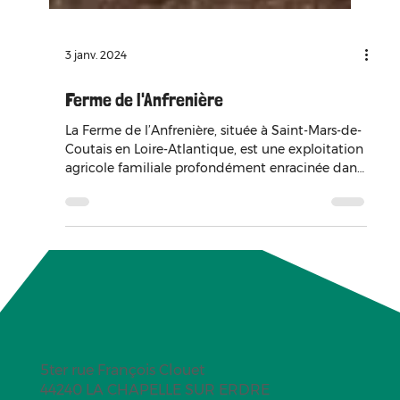
3 janv. 2024
Ferme de l'Anfrenière
La Ferme de l’Anfrenière, située à Saint-Mars-de-
Coutais en Loire-Atlantique, est une exploitation
agricole familiale profondément enracinée dans
son territoire. Forte d’un héritage paysan
transmis sur plusieurs générations, elle cultive
aujourd’hui environ 130 hectares en agriculture
biologique, avec une attention particulière
portée à la qualité des sols et à la biodiversité
des parcelles. Loin d’être une simple ferme
céréalière, l’Anfrenière transforme une grande
partie de