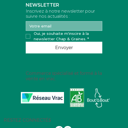
Ajouter au panier
Ajouter au panier
Ajouter au panier
Ajouter au panier
Ajouter au panier
NEWSLETTER
Inscrivez à notre newsletter pour
suivre nos actualités :
Oui, je souhaite m'inscire à la 
newsletter Chap & Graines.
*
Envoyer
Commerce spécialisé et formé à la
vente en vrac.
RESTEZ CONNECTÉS