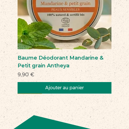
Baume Déodorant Mandarine &
Petit grain Antheya
Prix
9,90 €
Ajouter au panier
Nouveau
Nouveau
Nouveau
Nouveau
Nouveau
Nouveau
Nouveau
Nouveauté
Nouveau
Nouveau
Commerce équitable
Nouveau