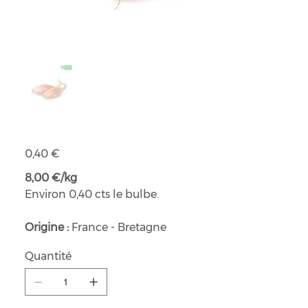
Echalote bio
Prix
0,40 €
8,00 €/kg
Environ 0,40 cts le bulbe.
Origine :
France - Bretagne
Quantité