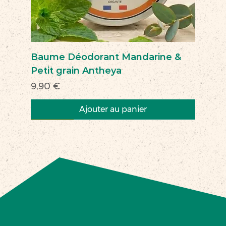
Baume Déodorant Mandarine &
Petit grain Antheya
Prix
9,90 €
Ajouter au panier
Nouveau
Nouveau
Nouveau
Nouveau
Nouveau
Nouveau
Nouveau
Nouveauté
Nouveau
Nouveau
Commerce équitable
Nouveau