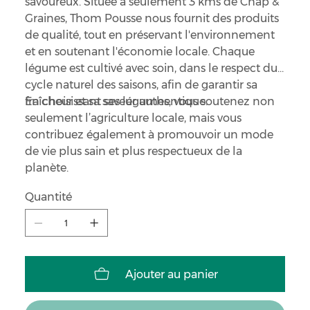
savoureux. Située à seulement 3 kms de Chap &
Graines, Thom Pousse nous fournit des produits
de qualité, tout en préservant l'environnement
et en soutenant l'économie locale. Chaque
légume est cultivé avec soin, dans le respect du
cycle naturel des saisons, afin de garantir sa
fraîcheur et sa saveur authentique.
En choisissant ses légumes, vous soutenez non
seulement l’agriculture locale, mais vous
contribuez également à promouvoir un mode
de vie plus sain et plus respectueux de la
planète.
Quantité
Ajouter au panier