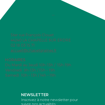
5ter rue François Clouet
44240 LA CHAPELLE SUR ERDRE
Mini snickers glacés
02 18 03 15 71
accueil@chapetgraines.fr
HORAIRES
Du Mardi au Jeudi 10h-13h / 15h-19h
Vendredi 9h-13h / 15h – 19h
Samedi 10h – 13h / 14h – 19h
NEWSLETTER
Inscrivez à notre newsletter pour
suivre nos actualités :