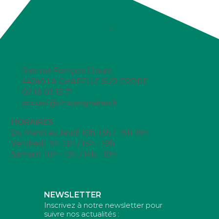
5ter rue François Clouet
44240 LA CHAPELLE SUR ERDRE
Mini snickers glacés
02 18 03 15 71
accueil@chapetgraines.fr
HORAIRES
Du Mardi au Jeudi 10h-13h / 15h-19h
Vendredi 9h-13h / 15h – 19h
Samedi 10h – 13h / 14h – 19h
NEWSLETTER
Inscrivez à notre newsletter pour
suivre nos actualités :