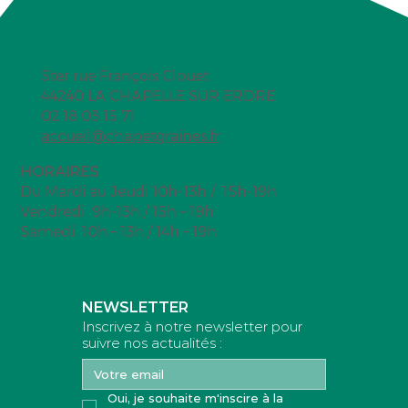
5ter rue François Clouet
44240 LA CHAPELLE SUR ERDRE
02 18 03 15 71
accueil@chapetgraines.fr
HORAIRES
Vivien d'Anjou (légumineuses)
Du Mardi au Jeudi 10h-13h / 15h-19h
Vendredi 9h-13h / 15h – 19h
Samedi 10h – 13h / 14h – 19h
NEWSLETTER
Inscrivez à notre newsletter pour
suivre nos actualités :
Oui, je souhaite m'inscire à la 