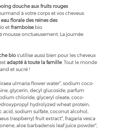
ing douche aux fruits rouges
ourmand à votre corps et vos cheveux.
,
eau florale des reines des
io et
framboise
bio.
o
mousse onctueusement. La journée
he bio
s'utilise aussi bien pour les cheveux
 est
adapté à toute la famille
. Tout le monde
nd et sucré !
piraea ulmaria flower water*, sodium coco-
ine, glycerin, decyl glucoside, parfum
sodium chloride, glyceryl oleate, coco-
droxypropyl hydrolyzed wheat protein,
c acid, sodium sulfate, coconut alcohol,
us (raspberry) fruit extract*, fragaria vesca
imonene, aloe barbadensis leaf juice powder*,