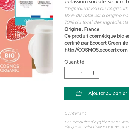
potassium sorbate, sodium 
*Ingrédient issu de l'Agricul
97% du total est d'origine na
10% du total des ingrédients 
Origine :
France
Ce produit cosmétique bio 
certifié par Ecocert Greenlif
http://COSMOS.ecocert.com
Quantité
Ajouter au panier
Contenant
Les produits d'hygiène sont vend
de 1,80€. N'hésitez pas à nous a