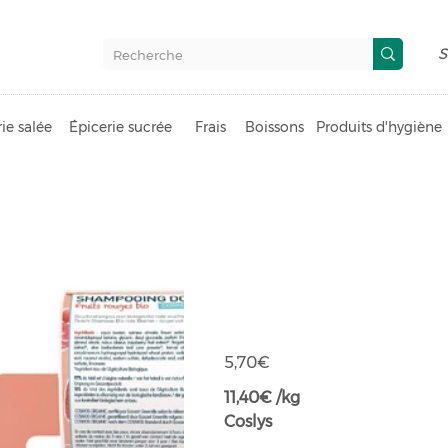
S
ie salée
Épicerie sucrée
Frais
Boissons
Produits d'hygiène
Shampoing d
rouges
Prix
5,70€
11,40€ /kg
Coslys