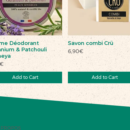
me Déodorant
Savon combi Crü
nium & Patchouli
Price
6,90€
heya
e
0€
Add to Cart
Add to Cart
veau
veauté
Nouveau
Nouveau
 PROPOS