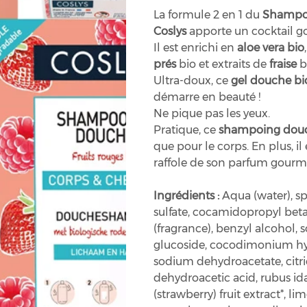
La formule 2 en 1 du
Shampoo
Coslys
apporte un cocktail g
Il est enrichi en
aloe vera bio
prés
bio et extraits de
fraise
b
Ultra-doux, ce
gel douche bi
démarre en beauté !
Ne pique pas les yeux.
Pratique, ce
shampoing douc
que pour le corps. En plus, il
raffole de son parfum gourma
Ingrédients :
Aqua (water), s
sulfate, cocamidopropyl beta
(fragrance), benzyl alcohol, 
glucoside, cocodimonium hy
sodium dehydroacetate, citri
dehydroacetic acid, rubus idae
(strawberry) fruit extract*, l