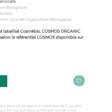
benzoate
ture Biologique
turelle
sont issus de l'Agriculture Biologique
est labellisé Cosmébio. COSMOS ORGANIC
e selon le référentiel COSMOS disponible sur
us dans un récipient en plastique de 1L au prix
pporter votre propre contenant lors de votre