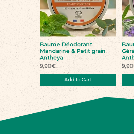
Baume Déodorant
Bau
Mandarine & Petit grain
Géra
Antheya
Ant
Price
Pric
9,90€
9,9
Add to Cart
Nouveau
Nouveau
Commerce équitable
Nou
Nou
À