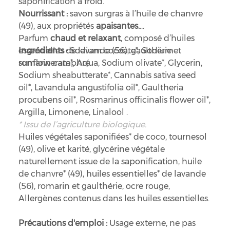
saponification à froid.
Nourrissant :
savon surgras à l’huile de chanvre
(49), aux propriétés
apaisantes.
Parfum
chaud et relaxant
, composé d’huiles
essentielles de lavande (56), gaulthérie et
Ingrédients :
Sodium cocoate*, Sodium
romarin camphré.
sunflowerate*, Aqua, Sodium olivate*, Glycerin,
Sodium sheabutterate*, Cannabis sativa seed
oil*, Lavandula angustifolia oil*, Gaultheria
procubens oil*, Rosmarinus officinalis flower oil*,
Argilla, Limonene, Linalool .
* Issu de l’agriculture biologique.
Huiles végétales saponifiées* de coco, tournesol
(49), olive et karité, glycérine végétale
naturellement issue de la saponification, huile
de chanvre* (49), huiles essentielles* de lavande
(56), romarin et gaulthérie, ocre rouge,
Allergènes contenus dans les huiles essentielles.
Précautions d'emploi :
Usage externe, ne pas