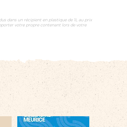
us dans un récipient en plastique de 1L au prix
pporter votre propre contenant lors de votre