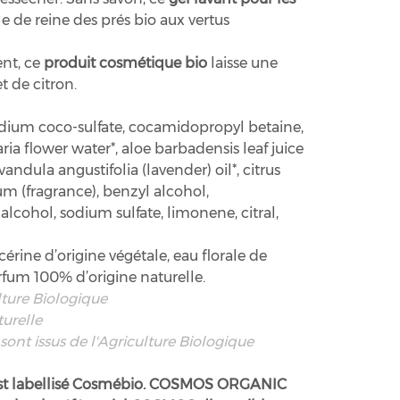
le de reine des prés bio aux vertus
ent, ce
produit cosmétique bio
laisse une
t de citron.
odium coco-sulfate, cocamidopropyl betaine,
ria flower water*, aloe barbadensis leaf juice
andula angustifolia (lavender) oil*, citrus
um (fragrance), benzyl alcohol,
lcohol, sodium sulfate, limonene, citral,
cérine d’origine végétale, eau florale de
arfum 100% d’origine naturelle.
ulture Biologique
turelle
sont issus de l'Agriculture Biologique
est labellisé Cosmébio. COSMOS ORGANIC