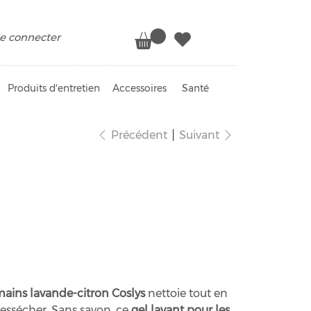
e connecter
Produits d'entretien
Accessoires
Santé
Précédent
Suivant
ains lavande citron
mains lavande-citron Coslys
nettoie tout en
essécher. Sans savon, ce
gel lavant pour les