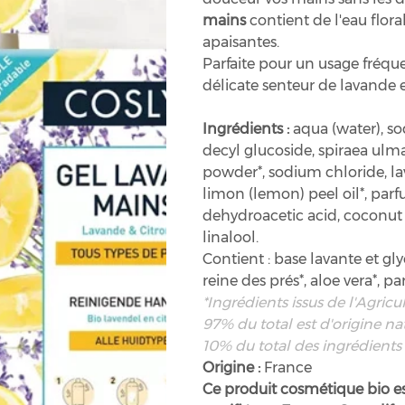
mains
contient de l'eau flora
apaisantes.
Parfaite pour un usage fréqu
délicate senteur de lavande e
Ingrédients :
aqua (water), s
decyl glucoside, spiraea ulma
powder*, sodium chloride, lav
limon (lemon) peel oil*, parf
dehydroacetic acid, coconut a
linalool.
Contient : base lavante et gly
reine des prés*, aloe vera*, p
*Ingrédients issus de l'Agric
97% du total est d'origine na
10% du total des ingrédients 
Origine :
France
Ce produit cosmétique bio 