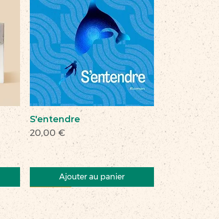
S'entendre
Prix
20,00 €
Ajouter au panier
Nouveau
Nouveau
Nouveau