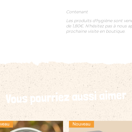
Contenant
Les produits d'hygiène sont vend
de 1,80€. N'hésitez pas à nous a
prochaine visite en boutique.
Vous pourriez aussi aimer
veau
Nouveau