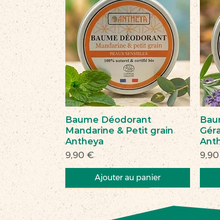
Baume Déodorant
Bau
Mandarine & Petit grain
Géra
Antheya
Ant
Prix
Prix
9,90 €
9,90
Ajouter au panier
Nouveau
Nouveau
Commerce équitable
Nou
Nou