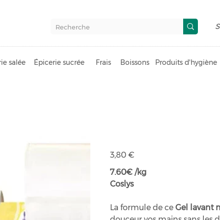
S
ie salée
Épicerie sucrée
Frais
Boissons
Produits d'hygiène
Gel lavant m
Prix
3,80 €
7.60€ /kg
Coslys
La formule de ce
Gel lavant 
douceur vos mains sans les d