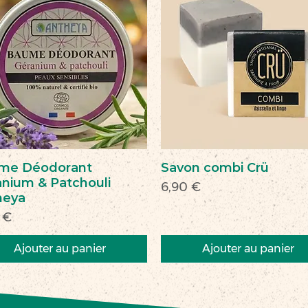
me Déodorant
Savon combi Crü
nium & Patchouli
Prix
6,90 €
heya
 €
Ajouter au panier
Ajouter au panier
veau
veauté
Nouveau
Nouveau