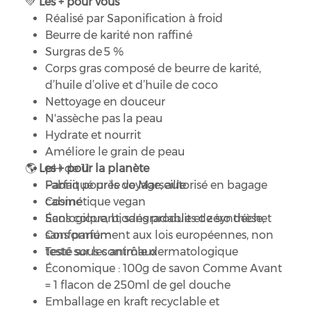
Les + pour vous
💚
Réalisé par Saponification à froid
Beurre de karité non raffiné
Surgras de 5 %
Corps gras composé de beurre de karité,
d’huile d’olive et d’huile de coco
Nettoyage en douceur
N'assèche pas la peau
Hydrate et nourrit
Améliore le grain de peau
🌎
Les + pour la planète
pH de 11
Parfait pour le voyage, autorisé en bagage
Fabriqué près de Marseille
cabine
Cosmétique vegan
Sans colorant, sans produits de synthèse,
Écologique, biodégradable et zéro déchet
sans parfum
Conformément aux lois européennes, non
Testé sous contrôle dermatologique
testé sur les animaux
Économique : 100g de savon Comme Avant
= 1 flacon de 250ml de gel douche
Emballage en kraft recyclable et