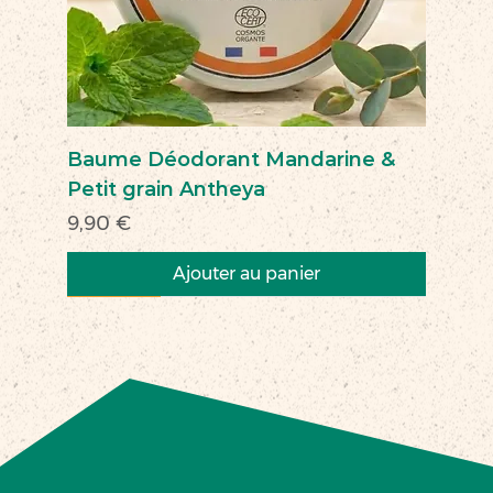
Baume Déodorant Mandarine &
Petit grain Antheya
Prix
9,90 €
Ajouter au panier
Nouveau
Nouveau
Nouveau
Nouveau
Nouveau
Nouveau
Nouveau
Nouveauté
Nouveau
Nouveau
Commerce équitable
Nouveau