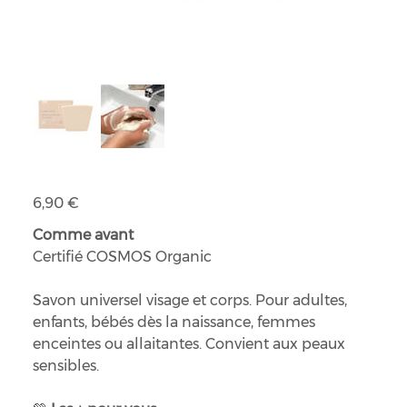
Savon au beurre de Karité
Prix
6,90 €
Comme avant
Certifié COSMOS Organic
Savon universel visage et corps. Pour adultes,
enfants, bébés dès la naissance, femmes
enceintes ou allaitantes. Convient aux peaux
sensibles.