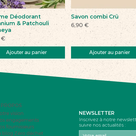
me Déodorant
Savon combi Crü
nium & Patchouli
Prix
6,90 €
heya
 €
Ajouter au panier
Ajouter au panier
veau
veauté
Nouveau
Nouveau
 PROPOS
NEWSLETTER
otre vision
Inscrivez à notre newslet
os engagements
suivre nos actualités :
os fournisseurs
e blog Zéro déchet