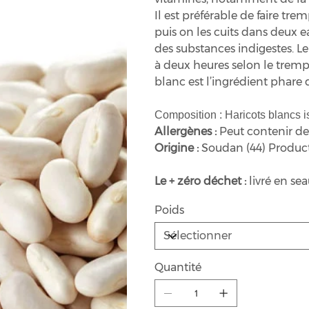
Il est préférable de faire tre
puis on les cuits dans deux e
des substances indigestes. L
à deux heures selon le trempa
blanc est l’ingrédient phare d
Composition : Haricots blancs is
Allergènes :
Peut contenir des
Origine :
Soudan (44) Producte
Le + zéro déchet :
livré en se
Poids
Quantité