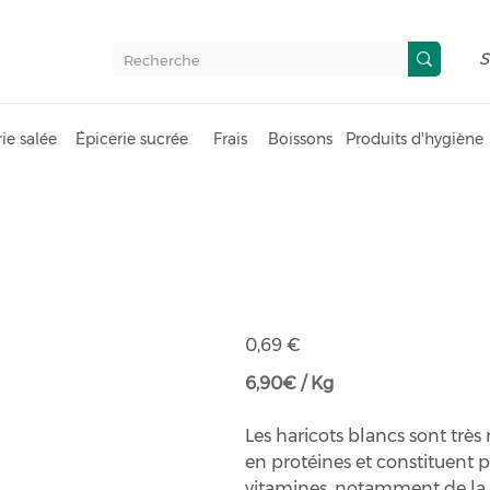
S
ie salée
Épicerie sucrée
Frais
Boissons
Produits d'hygiène
Haricots bla
Prix
0,69 €
6,90€ / Kg
Les haricots blancs sont très 
en protéines et constituent p
vitamines, notamment de la 