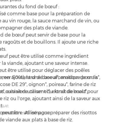
courantes du fond de bœuf :
ilisé comme base pour la préparation de
ce au vin rouge, la sauce marchand de vin, ou
ompagner des plats de viande.
d de bœuf peut servir de base pour la
 ragoûts et de bouillons. Il ajoute une riche
ts.
uf peut être utilisé comme ingrédient
la viande, ajoutant une saveur intense.
eut être utilisé pour déglacer des poêles
de, en ajoutant une base aromatique pour la
de mer 50%), lard de boeuf*, amidon de maïs*,
ucose DE 29*, oignon*, poireau*, farine de riz
, extrait de caramel*, extrait de malt*,
ns cuisiniers utilisent du fond de bœuf pour
e riz ou l'orge, ajoutant ainsi de la saveur aux
ique.
t.
formation : Allemagne.
l peut être utilisé pour préparer des risottos
 viande aux plats à base de riz.
préparées :
Si vous utilisez des sauces