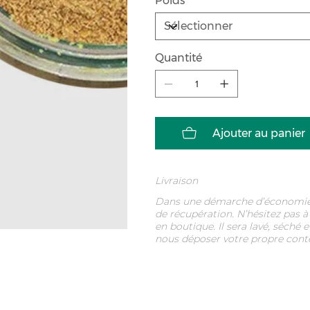
Poids
préparées ou des bouillon
de bœuf peut les amélior
Quantité
Ajouter au panier
Livraison
Dans une démarche d’économie ci
de récupération. N’hésitez pas à
en boutique. Il sera lavé, séché
nous déposer votre propre cont