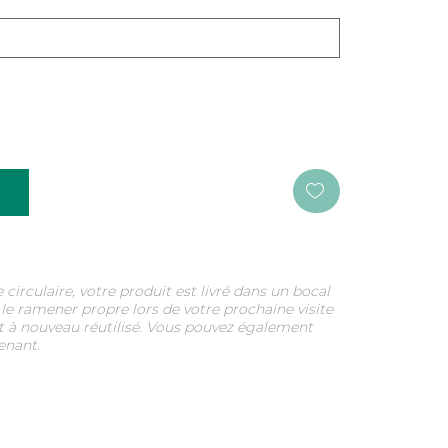
s prêts à l'emploi, l'ajout d'un peu de fond
er en termes de saveur et de profondeur.
rculaire, votre produit est livré dans un bocal
 le ramener propre lors de votre prochaine visite
 et à nouveau réutilisé. Vous pouvez également
enant.