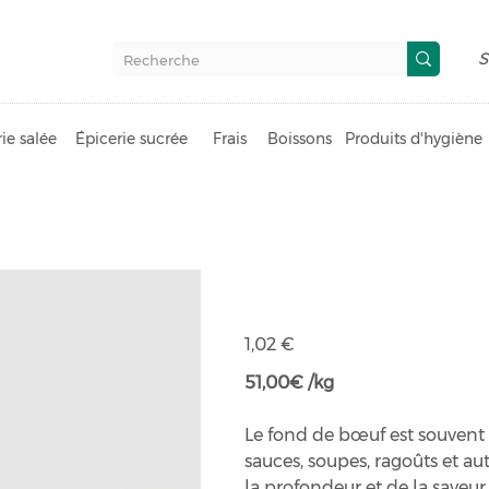
S
ie salée
Épicerie sucrée
Frais
Boissons
Produits d'hygiène
Fond de boeu
Prix
1,02 €
51,00€ /kg
Le fond de bœuf est souven
sauces, soupes, ragoûts et au
la profondeur et de la saveur 