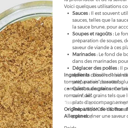
Voici quelques utilisations 
Sauces :
Il est souvent ut
sauces, telles que la sau
la sauce brune, pour acc
Soupes et ragoûts :
Le fon
préparation de soupes, de
saveur de viande à ces pla
Marinades :
Le fond de bœ
dans des marinades pour 
Déglacer des poêles :
Il p
Ingrédients
après la cuisson de vian
: Bouillon* (sel 
tomate*, panais*, carotte*, gl
préparation de sauces.
complet*, sucre de canne brut*
Cuisson de grains :
Certai
romarin*, ail*.
cuire des grains tels que l
*Issue de l’agriculture biolog
plats d'accompagnemen
Origine
Préparation de risottos :
: UE / NON-UE. Trans
I
Allergènes
pour donner une saveur de
: /
Amélioration des sauces 