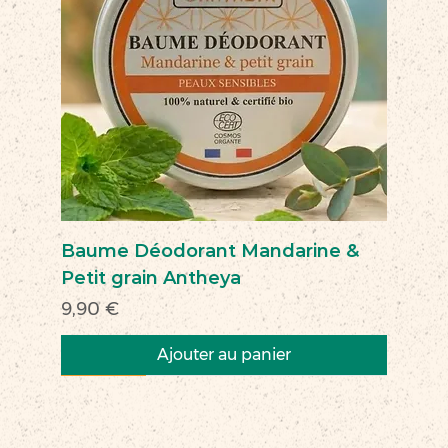
Baume Déodorant Mandarine &
Petit grain Antheya
Prix
9,90 €
Ajouter au panier
Nouveau
Nouveau
Nouveau
Nouveau
Nouveau
Nouveau
Nouveau
Nouveauté
Nouveau
Nouveau
Commerce équitable
Nouveau