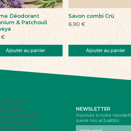
me Déodorant
Savon combi Crü
nium & Patchouli
Prix
6,90 €
heya
 €
Ajouter au panier
Ajouter au panier
veau
veauté
Nouveau
Nouveau
 PROPOS
NEWSLETTER
otre vision
Inscrivez à notre newslet
os engagements
suivre nos actualités :
os fournisseurs
e blog Zéro déchet