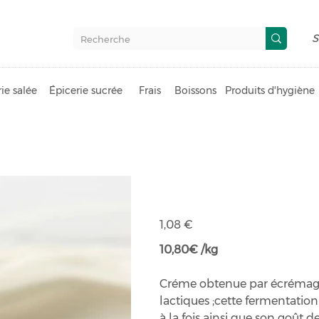
S
ie salée
Épicerie sucrée
Frais
Boissons
Produits d'hygiène
Crème fraic
Prix
1,08 €
10,80€ /kg
Créme obtenue par écrémage 
lactiques ;cette fermentation
à la fois ainsi que son goût d