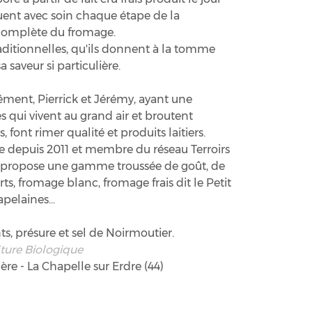
tuent avec soin chaque étape de la
é complète du fromage.
raditionnelles, qu'ils donnent à la tomme
 saveur si particulière.
lément, Pierrick et Jérémy, ayant une
es qui vivent au grand air et broutent
 font rimer qualité et produits laitiers.
ue depuis 2011 et membre du réseau Terroirs
re propose une gamme troussée de goût, de
ourts, fromage blanc, fromage frais dit le Petit
pelaines...
nts, présure et sel de Noirmoutier.
lture Biologique
re - La Chapelle sur Erdre (44)