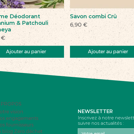
me Déodorant
Savon combi Crü
nium & Patchouli
Prix
6,90 €
heya
 €
Ajouter au panier
Ajouter au panier
veau
veauté
Nouveau
Nouveau
 PROPOS
NEWSLETTER
otre vision
Inscrivez à notre newslet
os engagements
suivre nos actualités :
os fournisseurs
e blog Zéro déchet