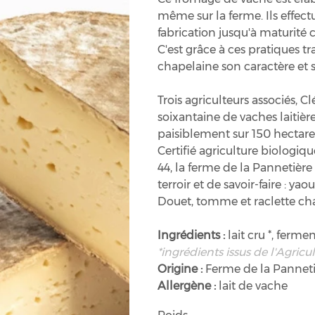
même sur la ferme. Ils effec
fabrication jusqu'à maturit
C'est grâce à ces pratiques t
chapelaine son caractère et sa
Trois agriculteurs associés, C
soixantaine de vaches laitièr
paisiblement sur 150 hectares,
Certifié agriculture biologiq
44, la ferme de la Pannetiè
terroir et de savoir-faire : ya
Douet, tomme et raclette cha
Ingrédients :
lait cru *, ferme
*ingrédients issus de l'Agricu
Origine :
Ferme de la Pannetiè
Allergène :
lait de vache