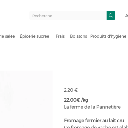
S
ie salée
Épicerie sucrée
Frais
Boissons
Produits d'hygiène
Tomme chape
Prix
2,20 €
22,00€ /kg
La ferme de la Pannetière
Fromage fermier au lait cru.
Ce fromage de vache est élabor