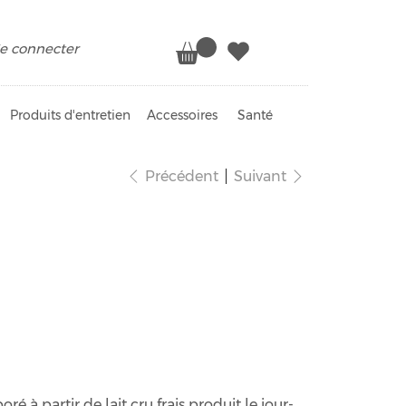
e connecter
Produits d'entretien
Accessoires
Santé
Précédent
Suivant
laine bio
é à partir de lait cru frais produit le jour-