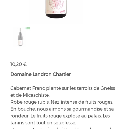
Vin rouge Clair Mont bio IGP Cabernet
Prix
10,20 €
Domaine Landron Chartier
Cabernet Franc planté sur les terroirs de Gneiss
et de Micaschiste.
Robe rouge rubis. Nez intense de fruits rouges.
En bouche, nous aimons sa gourmandise et sa
rondeur. Le fruits rouge explose au palais. Les
tanins sont tout en souplesse.