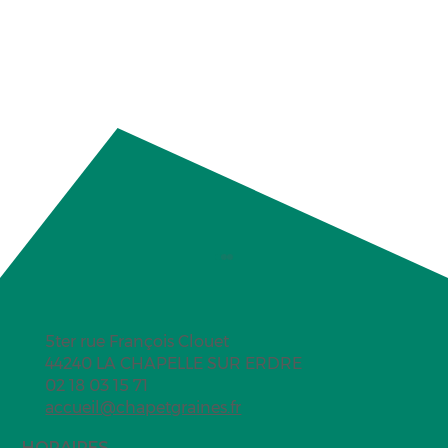
5ter rue François Clouet
44240 LA CHAPELLE SUR ERDRE
Mini snickers glacés
02 18 03 15 71
accueil@chapetgraines.fr
HORAIRES