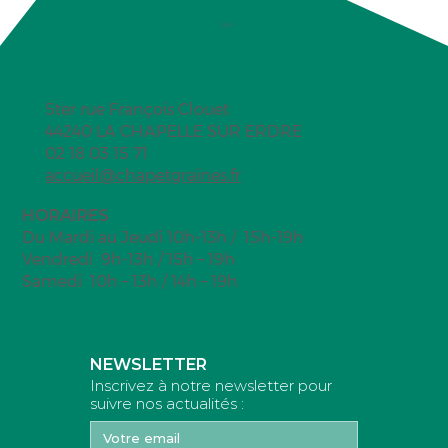
5ter rue François Clouet
44240 LA CHAPELLE SUR ERDRE
Ferme de l'Anfrenière
02 18 03 15 71
accueil@chapetgraines.fr
HORAIRES
Du Mardi au Jeudi 10h-13h / 15h-19h
Vendredi 9h-13h / 15h – 19h
Samedi 10h – 13h / 14h – 19h
NEWSLETTER
Inscrivez à notre newsletter pour
suivre nos actualités :