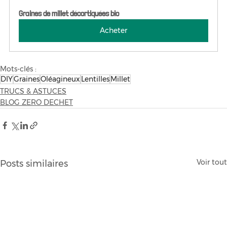
Graines de millet décortiquées bio
Acheter
Mots-clés :
DIY
Graines
Oléagineux
Lentilles
Millet
TRUCS & ASTUCES
BLOG ZERO DECHET
Voir tout
Posts similaires