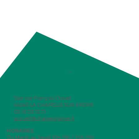
5ter rue François Clouet
44240 LA CHAPELLE SUR ERDRE
02 18 03 15 71
accueil@chapetgraines.fr
Fabriquer sa pierre d'argile maison
HORAIRES
Du Mardi au Jeudi 10h-13h / 15h-19h