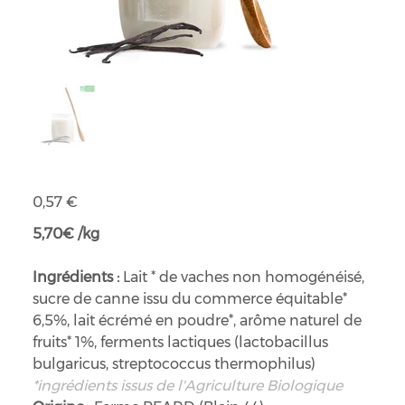
Yaourt aromatisé bio vanille
Prix
0,57 €
5,70€ /kg
Ingrédients :
Lait * de vaches non homogénéisé,
sucre de canne issu du commerce équitable*
6,5%, lait écrémé en poudre*, arôme naturel de
fruits* 1%, ferments lactiques (lactobacillus
bulgaricus, streptococcus thermophilus)
*ingrédients issus de l'Agriculture Biologique