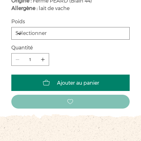
Origine :
Ferme PEARD (Blain 44)
Allergène :
lait de vache
Poids
Quantité
Ajouter au panier