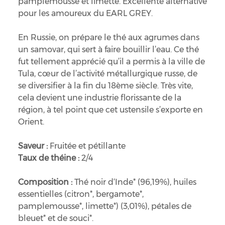
pamplemousse et limette. Excellente alternative
pour les amoureux du EARL GREY.
En Russie, on prépare le thé aux agrumes dans
un samovar, qui sert à faire bouillir l’eau. Ce thé
fut tellement apprécié qu’il a permis à la ville de
Tula, cœur de l’activité métallurgique russe, de
se diversifier à la fin du 18ème siècle. Très vite,
cela devient une industrie florissante de la
région, à tel point que cet ustensile s’exporte en
Orient.
Saveur :
Fruitée et pétillante
Taux de théine :
2/4
Composition :
Thé noir d‘Inde* (96,19%), huiles
essentielles (citron*, bergamote*,
pamplemousse*, limette*) (3,01%), pétales de
bleuet* et de souci*.