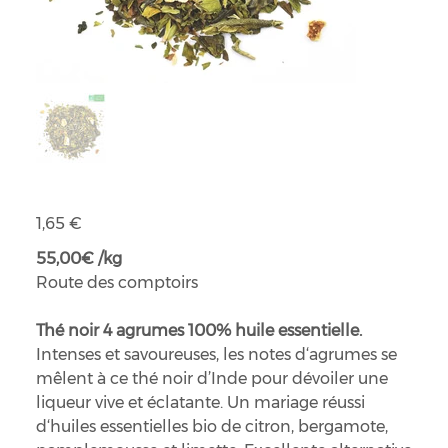
Thé noir goût russe bio
Prix
1,65 €
55,00€ /kg
Route des comptoirs
Thé noir 4 agrumes 100% huile essentielle.
Intenses et savoureuses, les notes d‘agrumes se
mêlent à ce thé noir d’Inde pour dévoiler une
liqueur vive et éclatante. Un mariage réussi
d‘huiles essentielles bio de citron, bergamote,