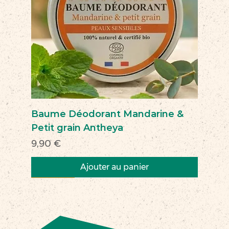
Baume Déodorant Mandarine &
Petit grain Antheya
Prix
9,90 €
Ajouter au panier
Nouveau
Nouveau
Nouveau
Nouveau
Nouveau
Nouveau
Nouveau
Nouveauté
Nouveau
Nouveau
Commerce équitable
Nouveau