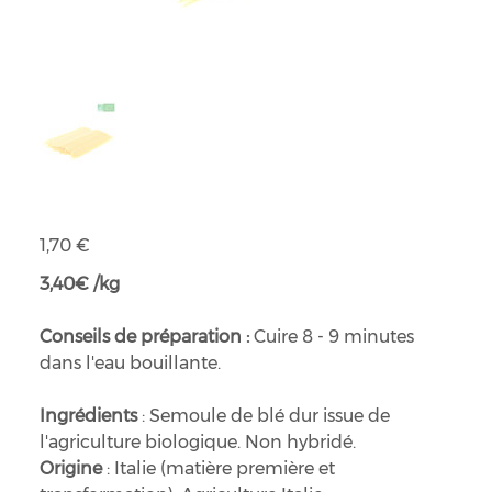
Spaghetti blanches bio
Prix
1,70 €
3,40€ /kg
Conseils de préparation :
Cuire 8 - 9 minutes
dans l'eau bouillante.
Ingrédients
: Semoule de blé dur issue de
l'agriculture biologique. Non hybridé.
Origine
: Italie (matière première et