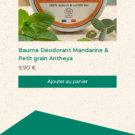
Baume Déodorant Mandarine &
Petit grain Antheya
Prix
9,90 €
Ajouter au panier
Nouveau
Nouveau
Nouveau
Nouveau
Nouveau
Nouveau
Nouveau
Nouveauté
Nouveau
Nouveau
Commerce équitable
Nouveau