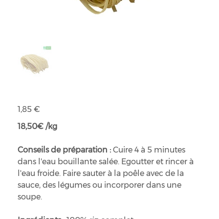
Nids pates de riz Thai complet bio
Prix
1,85 €
18,50€ /kg
Conseils de préparation :
Cuire 4 à 5 minutes
dans l'eau bouillante salée. Egoutter et rincer à
l'eau froide. Faire sauter à la poêle avec de la
sauce, des légumes ou incorporer dans une
soupe.