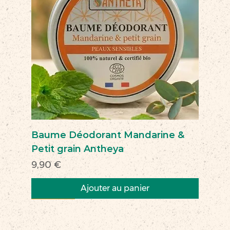
Baume Déodorant Mandarine &
Petit grain Antheya
Prix
9,90 €
Ajouter au panier
Nouveau
Nouveau
Nouveau
Nouveau
Nouveau
Nouveau
Nouveau
Nouveauté
Nouveau
Nouveau
Commerce équitable
Nouveau