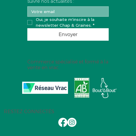
suivre nos actualités :
Oui, je souhaite m'inscire à la 
newsletter Chap & Graines.
*
Envoyer
Commerce spécialisé et formé à la
vente en vrac.
RESTEZ CONNECTÉS