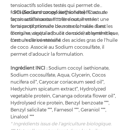
tensioactifs solides testés qui permet de
formuler un shampooing solide efficace de
-
SCI (Sodium cocoyl isethionate) :
C'est un
façon satisfaisante. Il tolère notamment une
tensioactif moussant très doux, il est le
forte proportion de beurres ou huiles dans les
tensioactif primaire de notre formule. Il est
formules, ce qui adoucit considérablement les
d'origine végétale (huile de coco) et synthétique,
formules le contenant.
c'est un dérivé estérifié des acides gras de l'huile
de coco. Associé au Sodium cocosulfate, il
permet d'adoucir la formulation.
Ingrédient INCI :
Sodium cocoyl isethionate,
Sodium cocosulfate, Aqua, Glycerin, Cocos
nucifera oil*, Caryocar coriaceum seed oil*,
Hedychium spicatum extract*, Hydrolyzed
vegetable protein, Cananga odorata flower oil*,
Hydrolysed rice protein, Benzyl benzoate ***,
Benzyl salicilate ***, Farnesol ***, Geraniol ***,
Linalool ***
* Ingrédients issus de l'agriculture biologique.