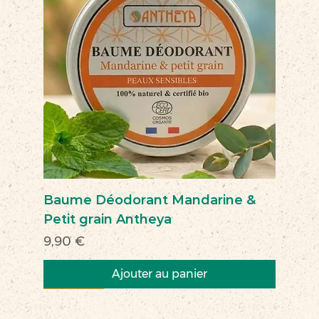
Baume Déodorant Mandarine &
Petit grain Antheya
Prix
9,90 €
Ajouter au panier
Nouveau
Nouveau
Nouveau
Nouveau
Nouveau
Nouveau
Nouveau
Nouveauté
Nouveau
Nouveau
Commerce équitable
Nouveau