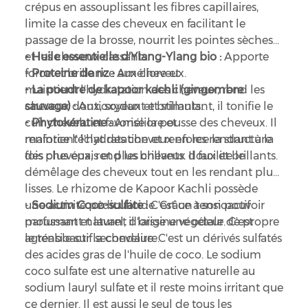
crépus en assouplissant les fibres capillaires,
limite la casse des cheveux en facilitant le
passage de la brosse, nourrit les pointes sèches
et les cheveux cassants.
- Huile essentielle d'Ylang-Ylang bio :
Apporte
- Proteine de riz :
force et brillance aux cheveux.
Améliore et
maintient l'hydratation des cheveux, rend les
- La poudre de kapoor kachli (gingembre
cheveux doux, soyeux et brillants..
sauvage) :
Antioxydant et stimulant, il tonifie le
- Phytokératine :
cuir chevelu et favorise la pousse des cheveux. Il
Améliore et
maintient l'hydratation et renforce la structure
renforce l'éclat des cheveux en les rendant à la
des cheveux, rend les cheveux doux et brillants.
fois plus épais et plus brillants. Il facilite le
démêlage des cheveux tout en les rendant plus
lisses. Le rhizome de Kapoor Kachli possède
une activité pédiculicide. Grâce à son pouvoir
-
Sodium Coco-sulfate :
C'est un tensioactif
parfumant naturel, il laisse une odeur de propre
moussant et lavant d'origine végétale. C'est
agréable sur la chevelure.
le tensioactif secondaire. C'est un dérivés sulfatés
des acides gras de l'huile de coco. Le sodium
coco sulfate est une alternative naturelle au
sodium lauryl sulfate et il reste moins irritant que
ce dernier. Il est aussi le seul de tous les