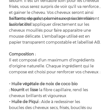
sébum. Il est un véritable soin pour les cheveux
frisés, vous serez surpris de voir qu'il va renforcer
et gainer le cheveu. Vos cheveux seront ainsi
brillants, réparés, volumineux et se démêleront
Sa forme de galet permet une prise en main
avec facilité.
facile et de l'appliquer directement sur les
cheveux mouillés pour faire apparaitre une
mousse délicate. L'emballage utilisé est en
papier transparent compostable et labellisé AB.
Composition :
Il est composé d'un maximum d'ingrédients
d'origine naturelle. Chaque ingrédient qui le
compose est choisi pour renforcer vos cheveux :
- Huile végétale de noix de coco bio
:
Nourrit
et
lisse
la fibre capillaire, rend les
cheveux brillants et vigoureux
- Huile de Piqui :
Aide à redessiner les
boucles des cheveux secs, frisés, bouclés ou