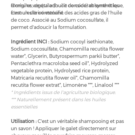
formules, ce qui adoucit considérablement les
d'origine végétale (huile de coco) et synthétique,
formules le contenant.
c'est un dérivé estérifié des acides gras de l'huile
de coco. Associé au Sodium cocosulfate, il
permet d'adoucir la formulation.
Ingrédient INCI :
Sodium cocoyl isethionate,
Sodium cocosulfate, Chamomilla recutita flower
water*, Glycerin, Butyrospermum parkii butter*,
Pentaclethra macroloba seed oil*, Hydrolyzed
vegetable protein, Hydrolysed rice protein,
Matricaria recutita flower oil*, Chamomilla
recutita flower extrat*, Limonène ***, Linalool ***
* Ingrédients issus de l'agriculture biologique.
*** Naturellement présent dans les huiles
essentielles
Utilisation :
C'est un véritable shampooing et pas
un savon ! Appliquer le galet directement sur