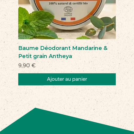
Baume Déodorant Mandarine &
Petit grain Antheya
Prix
9,90 €
Ajouter au panier
Nouveau
Nouveau
Nouveau
Nouveau
Nouveau
Nouveau
Nouveau
Nouveauté
Nouveau
Nouveau
Commerce équitable
Nouveau