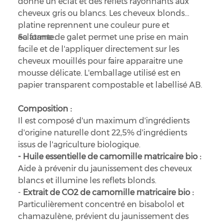
donne un éclat et des reflets rayonnants aux
cheveux gris ou blancs. Les cheveux blonds
platine reprennent une couleur pure et
éclatante.
Sa forme de galet permet une prise en main
facile et de l'appliquer directement sur les
cheveux mouillés pour faire apparaitre une
mousse délicate. L'emballage utilisé est en
papier transparent compostable et labellisé AB.
Composition :
Il est composé d'un maximum d'ingrédients
d'origine naturelle dont 22,5% d'ingrédients
issus de l'agriculture biologique.
- Huile essentielle de camomille matricaire bio :
Aide à prévenir du jaunissement des cheveux
blancs et illumine les reflets blonds.
-
Extrait de CO2 de camomille matricaire bio :
Particulièrement concentré en bisabolol et
chamazulène, prévient du jaunissement des