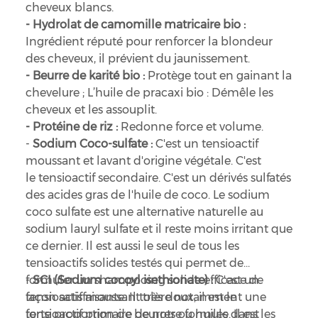
cheveux blancs.
- Hydrolat de camomille matricaire bio :
Ingrédient réputé pour renforcer la blondeur
des cheveux, il prévient du jaunissement.
- Beurre de karité bio :
Protège tout en gainant la
chevelure ; L’huile de pracaxi bio : Démêle les
cheveux et les assouplit.
- Protéine de riz :
Redonne force et volume.
-
Sodium Coco-sulfate :
C'est un tensioactif
moussant et lavant d'origine végétale. C'est
le tensioactif secondaire. C'est un dérivés sulfatés
des acides gras de l'huile de coco. Le sodium
coco sulfate est une alternative naturelle au
sodium lauryl sulfate et il reste moins irritant que
ce dernier. Il est aussi le seul de tous les
tensioactifs solides testés qui permet de
formuler un shampooing solide efficace de
-
SCI (Sodium cocoyl isethionate) :
C'est un
façon satisfaisante. Il tolère notamment une
tensioactif moussant très doux, il est le
forte proportion de beurres ou huiles dans les
tensioactif primaire de notre formule. Il est