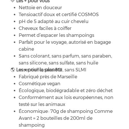
Les + pour vous
💚
Nettoie en douceur
Tensioactif doux et certifié COSMOS
pH de 5 adapté au cuir chevelu
Cheveux faciles à coiffer
Permet d’espacer les shampoings
Parfait pour le voyage, autorisé en bagage
cabine
Sans colorant, sans parfum, sans paraben,
sans silicone, sans sulfate, sans huile
🌎
Les + pour la planète
essentielle, sans SCI, sans SLMI
Fabriqué près de Marseille
Cosmétique vegan
Écologique, biodégradable et zéro déchet
Conformément aux lois européennes, non
testé sur les animaux
Économique : 70g de shampoing Comme
Avant = 2 bouteilles de 200ml de
shampoing