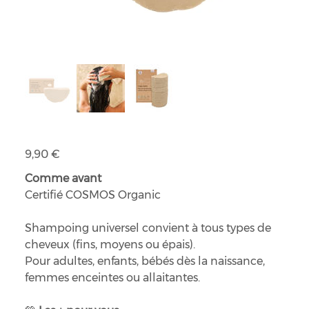
Shampoing solide bio à l'huile de noisette
Prix
9,90 €
Comme avant
Certifié COSMOS Organic
Shampoing universel convient à tous types de
cheveux (fins, moyens ou épais).
Pour adultes, enfants, bébés dès la naissance,
femmes enceintes ou allaitantes.