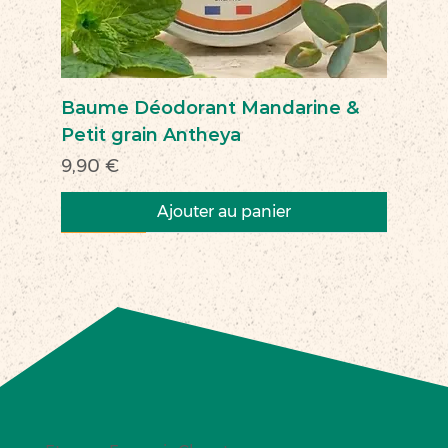
Baume Déodorant Mandarine &
Petit grain Antheya
Prix
9,90 €
Ajouter au panier
Nouveau
Nouveau
Nouveau
Nouveau
Nouveau
Nouveau
Nouveau
Nouveauté
Nouveau
Nouveau
Commerce équitable
Nouveau