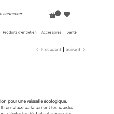
e connecter
Produits d'entretien
Accessoires
Santé
Précédent
Suivant
le Solide!
ution pour une vaisselle écologique,
Il remplace parfaitement les liquides
met d’éviter les déchets plastique des