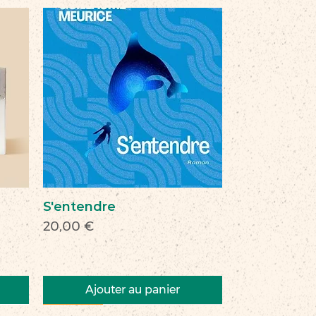
S'entendre
Prix
20,00 €
Ajouter au panier
Nouveau
Nouveau
Nouveau