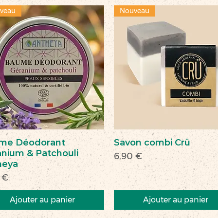
veau
Nouveau
me Déodorant
Savon combi Crü
nium & Patchouli
Prix
6,90 €
heya
 €
Ajouter au panier
Ajouter au panier
veau
veauté
Nouveau
Nouveau