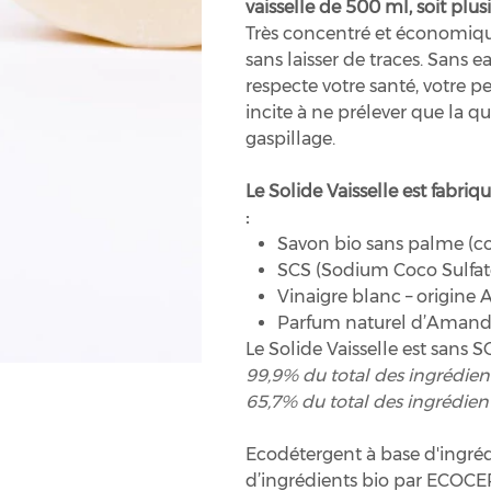
vaisselle de 500 ml, soit plusi
Très concentré et économique, 
sans laisser de traces. Sans e
respecte votre santé, votre 
incite à ne prélever que la qu
gaspillage.
Le Solide Vaisselle est fabriq
:
Savon bio sans palme (co
SCS (Sodium Coco Sulfate
Vinaigre blanc – origine
Parfum naturel d’Amande
Le Solide Vaisselle est sans SC
99,9% du total des ingrédient
65,7% du total des ingrédient
Ecodétergent à base d'ingréd
d’ingrédients bio par ECOCER