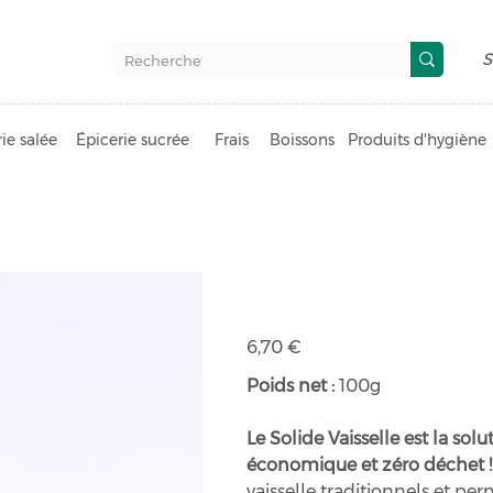
S
ie salée
Épicerie sucrée
Frais
Boissons
Produits d'hygiène
Savon vaissel
Prix
6,70 €
Poids net :
100g
Le Solide Vaisselle est la sol
économique et zéro déchet !
vaisselle traditionnels et per