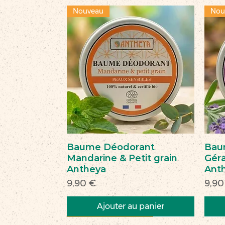
Nouveau
Nou
Baume Déodorant
Bau
Mandarine & Petit grain
Géra
Antheya
Ant
Prix
Prix
9,90 €
9,90
Ajouter au panier
Nouveau
Nouveau
Commerce équitable
Nou
Nou