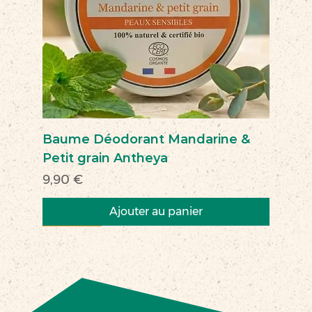
Baume Déodorant Mandarine &
Petit grain Antheya
Prix
9,90 €
Ajouter au panier
Nouveau
Nouveau
Nouveau
Nouveau
Nouveau
Nouveau
Nouveau
Nouveauté
Nouveau
Nouveau
Commerce équitable
Nouveau