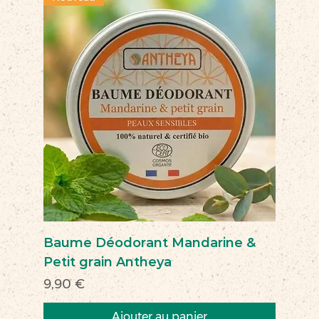
Baume Déodorant Mandarine &
Petit grain Antheya
Prix
9,90 €
Ajouter au panier