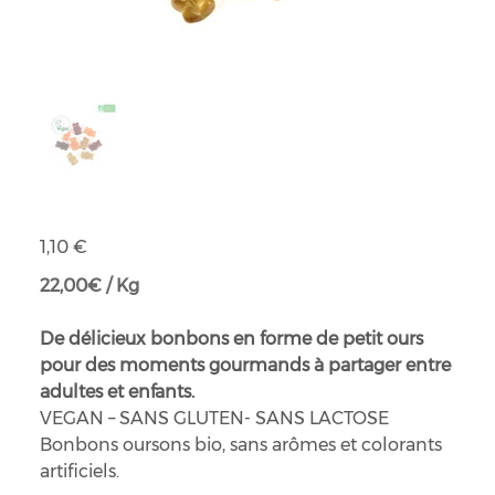
Bonbons oursons bio vegan
Prix
1,10 €
22,00€ / Kg
De délicieux bonbons en forme de petit ours
pour des moments gourmands à partager entre
adultes et enfants.
VEGAN – SANS GLUTEN- SANS LACTOSE
Bonbons oursons bio, sans arômes et colorants
artificiels.