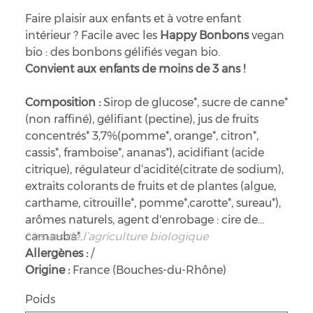
Faire plaisir aux enfants et à votre enfant
intérieur ? Facile avec les
Happy Bonbons
vegan
bio : des bonbons gélifiés vegan bio.
Convient aux enfants de moins de 3 ans !
Composition :
Sirop de glucose*, sucre de canne*
(non raffiné), gélifiant (pectine), jus de fruits
concentrés* 3,7%(pomme*, orange*, citron*,
cassis*, framboise*, ananas*), acidifiant (acide
citrique), régulateur d‘acidité(citrate de sodium),
extraits colorants de fruits et de plantes (algue,
carthame, citrouille*, pomme*,carotte*, sureau*),
arômes naturels, agent d'enrobage : cire de
carnauba*.
* Issues de l’agriculture biologique
Allergènes :
/
Origine :
France (Bouches-du-Rhône)
Poids