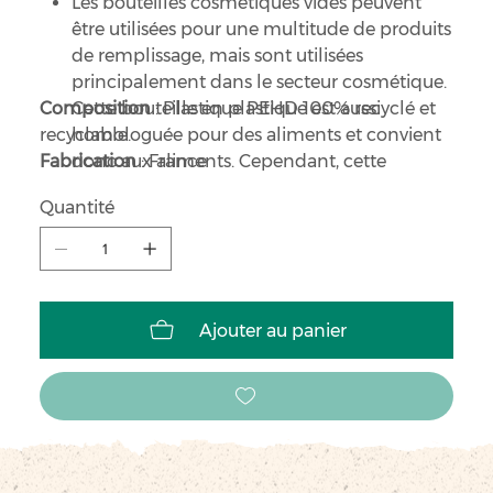
Les bouteilles cosmétiques vides peuvent
être utilisées pour une multitude de produits
de remplissage, mais sont utilisées
principalement dans le secteur cosmétique.
Composition
Cette bouteille en plastique est aussi
: Plastique PEHD 100% recyclé et
recyclable.
homologuée pour des aliments et convient
Fabrication
donc aux aliments. Cependant, cette
: France
bouteille ne dispose d’aucune garantie de
Quantité
première ouverture.
Bouchon Flip Top noir avec filetage 24/410 et
cône d’étanchéité.
Les bouchons Flip Top se manipulent d’une
seule main et conviennent donc
Ajouter au panier
parfaitement pour les bouteilles à
shampooing ou pour toutes les utilisations
dans le bain ou la douche, par ex. pour le gel
douche.