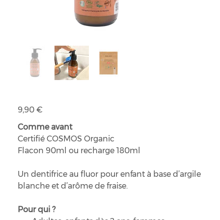
Dentifrice enfant en pâte à la fraise
Prix
9,90 €
Comme avant
Certifié COSMOS Organic
Flacon 90ml ou recharge 180ml
Un dentifrice au fluor pour enfant à base d’argile
blanche et d’arôme de fraise.
Pour qui ?