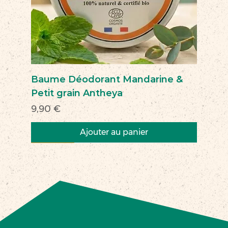
Baume Déodorant Mandarine &
Petit grain Antheya
Prix
9,90 €
Ajouter au panier
Nouveau
Nouveau
Nouveau
Nouveau
Nouveau
Nouveau
Nouveau
Nouveauté
Nouveau
Nouveau
Commerce équitable
Nouveau