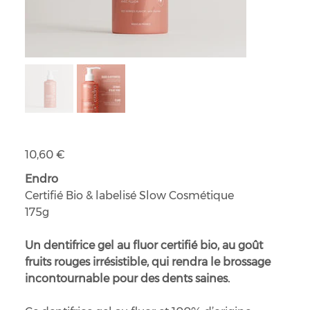
Dentifrice enfants au fluor Endro
Prix
10,60 €
Endro
Certifié Bio & labelisé Slow Cosmétique
175g
Un dentifrice gel au fluor certifié bio, au goût
fruits rouges irrésistible, qui rendra le brossage
incontournable pour des dents saines.